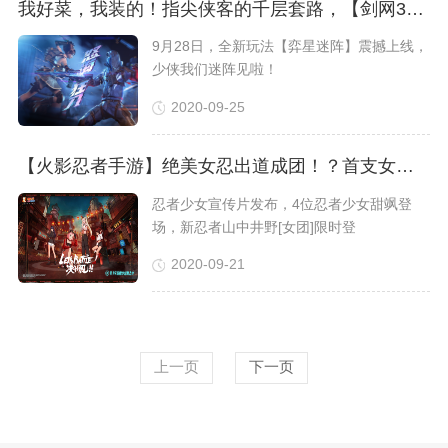
我好菜，我装的！指尖侠客的千层套路，【剑网3指尖江湖】弈星迷阵剧情大片
9月28日，全新玩法【弈星迷阵】震撼上线，
少侠我们迷阵见啦！
2020-09-25
【火影忍者手游】绝美女忍出道成团！？首支女团忍者少女正式登场！
忍者少女宣传片发布，4位忍者少女甜飒登
场，新忍者山中井野[女团]限时登
2020-09-21
上一页
下一页