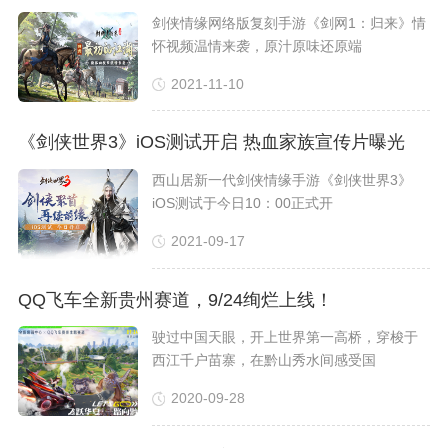
剑侠情缘网络版复刻手游《剑网1：归来》情
怀视频温情来袭，原汁原味还原端
2021-11-10
《剑侠世界3》iOS测试开启 热血家族宣传片曝光
西山居新一代剑侠情缘手游《剑侠世界3》
iOS测试于今日10：00正式开
2021-09-17
QQ飞车全新贵州赛道，9/24绚烂上线！
驶过中国天眼，开上世界第一高桥，穿梭于
西江千户苗寨，在黔山秀水间感受国
2020-09-28