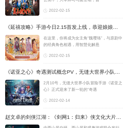
2022-02-15
《延禧攻略》手游今日2.15首发上线，恭迎娘娘回宫！
在这里，你将成为女主角“魏璎珞”，与原剧中
的经典角色相遇，用智慧化解悬
2022-02-15
《诺亚之心》奇遇测试概念PV，无缝大世界小队冒险之旅开启！
2月10号，无缝大世界小队冒险手游《诺亚之
心》正式迎来了新一轮的“奇遇
2022-02-14
赵文卓的剑侠江湖：《剑网1：归来》侠文化大片今日上线
由西山居自研，西山居和盛趣游戏联合发行