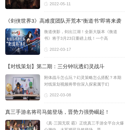
2022-05-11
《剑侠世界3》高难度团队开荒本“衡道书”即将来袭
衡道侠影，剑出江湖！全新大版本《衡道
书》将于3月23日重磅上线！一个高
2022-03-17
【对线策划】第二期：三分钟玩透幻灵战斗
附体战斗怎么玩？幻灵策略怎么搭配？本期
对线策划视频将带你深入探索属于幻
2022-03-08
真三手游名将司马懿登场，晋势力强势崛起！
《真·三国无双 霸》正统真三手游全平台火爆
公测中，大军师司马懿登场，晋