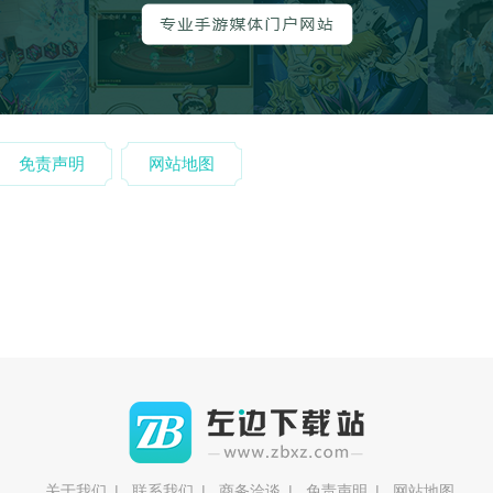
免责声明
网站地图
关于我们
联系我们
商务洽谈
免责声明
网站地图