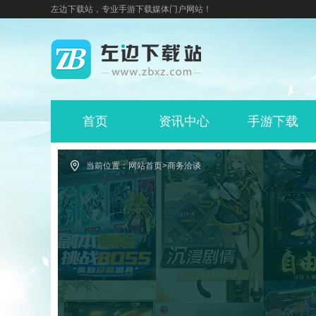
左边下载站，专业手游下载媒体门户网站！
首页
资讯中心
手游下载
当前位置：
网站首页
>
商务洽谈