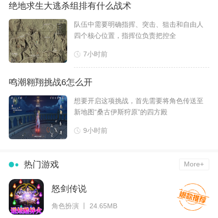
绝地求生大逃杀组排有什么战术
​队伍中需要明确指挥、突击、狙击和自由人
四个核心位置，指挥位负责把控全
7小时前
鸣潮翱翔挑战6怎么开
​想要开启这项挑战，首先需要将角色传送至
新地图“桑古伊斯狩原”的四方殿
9小时前
热门游戏
More+
怒剑传说
角色扮演 丨 24.65MB