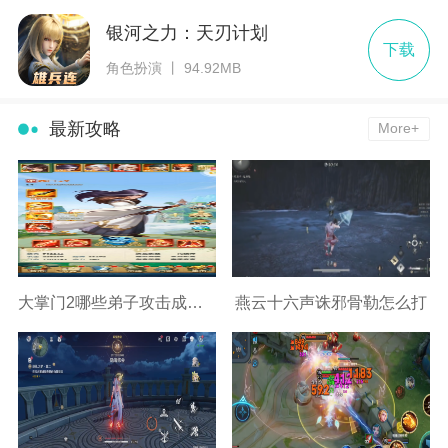
银河之力：天刃计划
下载
角色扮演 丨 94.92MB
最新攻略
More+
大掌门2哪些弟子攻击成长高
燕云十六声诛邪骨勒怎么打