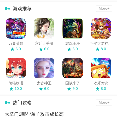
游戏推荐
More+
万界英雄
宫廷计手游
游戏王座
斗罗大陆神界传说
6.0
6.0
6.0
8.0
萌猫物语
太古神王
国战来了
欢乐对决
10.0
6.0
9.0
8.0
热门攻略
More+
大掌门2哪些弟子攻击成长高