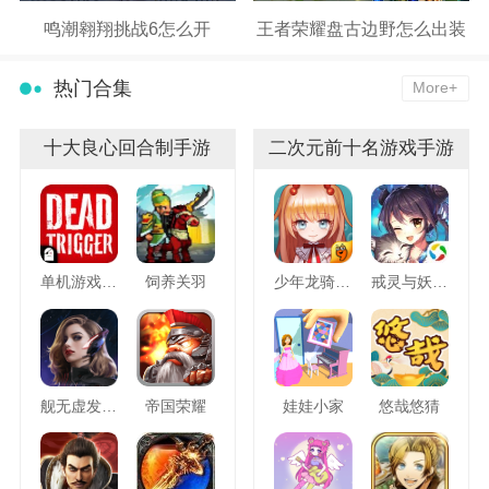
鸣潮翱翔挑战6怎么开
王者荣耀盘古边野怎么出装
热门合集
More+
十大良心回合制手游
二次元前十名游戏手游
单机游戏死亡扳机
饲养关羽
少年龙骑士九游版
戒灵与妖同行
舰无虚发暗星
帝国荣耀
娃娃小家
悠哉悠猜