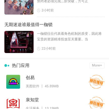
禁闭者必须完成二阶突破，方可正
2小时前
无期迷途谁最值得一枷锁
​一枷锁往往代表着角色机制的质变，因此将
宝贵的资源精准投放至关重要。当
22小时前
热门应用
More+
创易
美图软件 丨 45.89MB
泉知堂
生活服务 丨 13.19MB