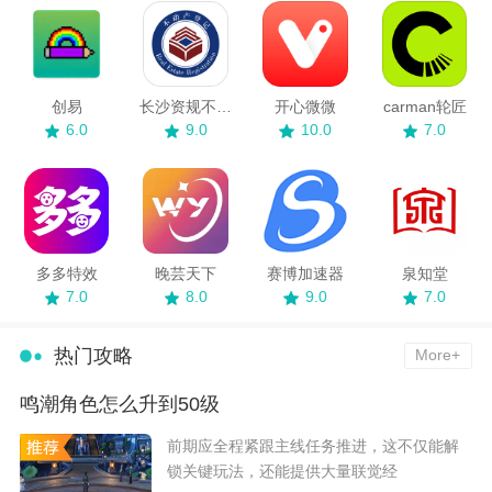
创易
长沙资规不动产
开心微微
carman轮匠
6.0
9.0
10.0
7.0
多多特效
晚芸天下
赛博加速器
泉知堂
7.0
8.0
9.0
7.0
热门攻略
More+
鸣潮角色怎么升到50级
​前期应全程紧跟主线任务推进，这不仅能解
锁关键玩法，还能提供大量联觉经