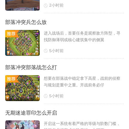
2小时前
部落冲突兵怎么放
​进入战场后，首要任务是观察敌方阵型，寻
找防御薄弱或核心建筑集中的侧翼
5小时前
部落冲突部落战怎么打
​想要在部落战中稳定拿下高星，战前的侦察
与规划是重中之重。开战前务必仔
5小时前
无期迷途罪印怎么开启
​开启这一系统有着严格的等级与阶数门槛，