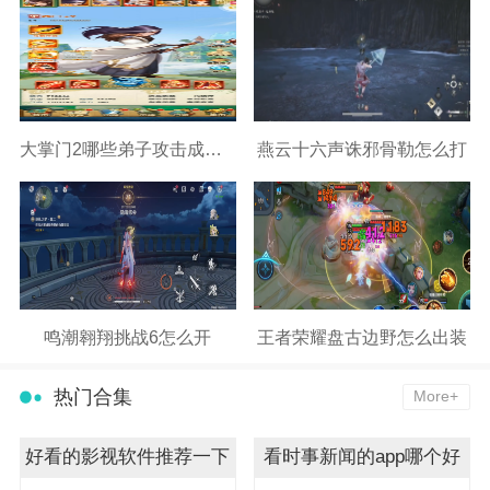
大掌门2哪些弟子攻击成长高
燕云十六声诛邪骨勒怎么打
鸣潮翱翔挑战6怎么开
王者荣耀盘古边野怎么出装
热门合集
More+
好看的影视软件推荐一下
看时事新闻的app哪个好