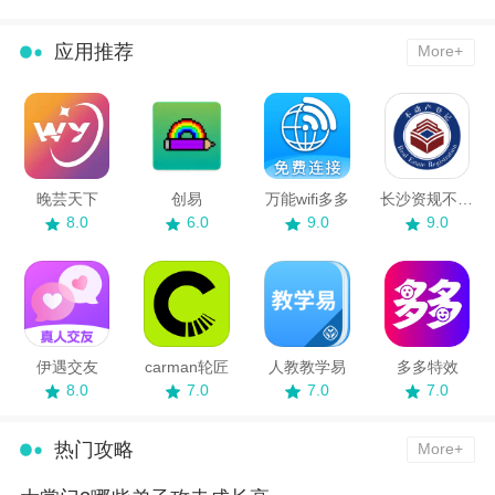
应用推荐
More+
晚芸天下
创易
万能wifi多多
长沙资规不动产
8.0
6.0
9.0
9.0
伊遇交友
carman轮匠
人教教学易
多多特效
8.0
7.0
7.0
7.0
热门攻略
More+