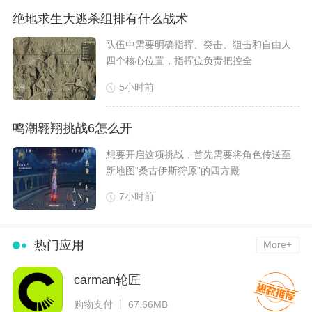
绝地求生大逃杀组排有什么战术
​队伍中需要明确指挥、突击、狙击和自由人
四个核心位置，指挥位负责把控全
5小时前
鸣潮翱翔挑战6怎么开
​想要开启这项挑战，首先需要将角色传送至
新地图“桑古伊斯狩原”的四方殿
7小时前
热门应用
More+
carman轮匠
购物支付 丨 67.66MB