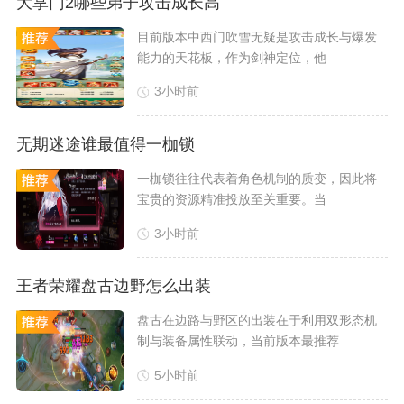
大掌门2哪些弟子攻击成长高
​目前版本中西门吹雪无疑是攻击成长与爆发
能力的天花板，作为剑神定位，他
3小时前
无期迷途谁最值得一枷锁
​一枷锁往往代表着角色机制的质变，因此将
宝贵的资源精准投放至关重要。当
3小时前
王者荣耀盘古边野怎么出装
盘古在边路与野区的出装在于利用双形态机
制与装备属性联动，当前版本最推荐
5小时前