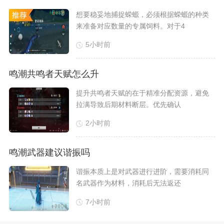
想要稳妥地捕捉蝾螈，必须根据蝾螈的种类
来准备对应数量的专属饲料。对于4
5小时前
鸣潮共鸣者天赋怎么升
​提升共鸣者天赋的在于精准分配资源，避免
拉满导致后期材料断层。优先确认
2小时前
鸣潮武器建议谐振吗
​谐振本质上是对武器进行进阶，需要消耗同
名武器作为材料，消耗后无法返还
7小时前