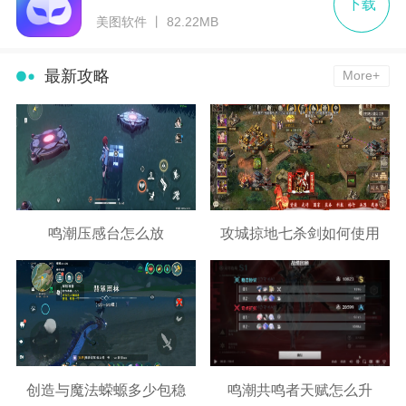
下载
美图软件 丨 82.22MB
最新攻略
More+
鸣潮压感台怎么放
攻城掠地七杀剑如何使用
创造与魔法蝾螈多少包稳
鸣潮共鸣者天赋怎么升