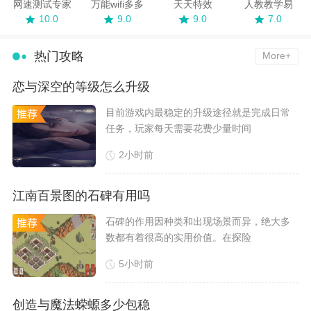
网速测试专家
万能wifi多多
天天特效
人教教学易
10.0
9.0
9.0
7.0
热门攻略
More+
恋与深空的等级怎么升级
​目前游戏内最稳定的升级途径就是完成日常
任务，玩家每天需要花费少量时间
2小时前
江南百景图的石碑有用吗
​石碑的作用因种类和出现场景而异，绝大多
数都有着很高的实用价值。在探险
5小时前
创造与魔法蝾螈多少包稳