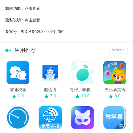
权限功能：
点击查看
隐私说明：
点击查看
备案号：
蜀ICP备12028253号-26A
应用推荐
More+
掌通校园
船达通
青柠手帐极速版
巴比学英语
6.0
7.0
10.0
8.0