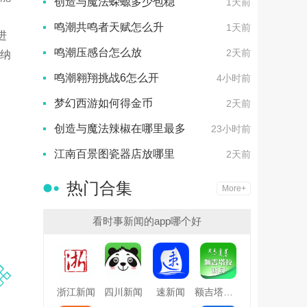
创造与魔法蝾螈多少包稳
1天前
鸣潮共鸣者天赋怎么升
1天前
进
鸣潮压感台怎么放
2天前
纳
鸣潮翱翔挑战6怎么开
4小时前
梦幻西游如何得金币
2天前
创造与魔法辣椒在哪里最多
23小时前
江南百景图瓷器店放哪里
2天前
热门合集
More+
看时事新闻的app哪个好
浙江新闻
四川新闻
速新闻
额吉塔拉新闻