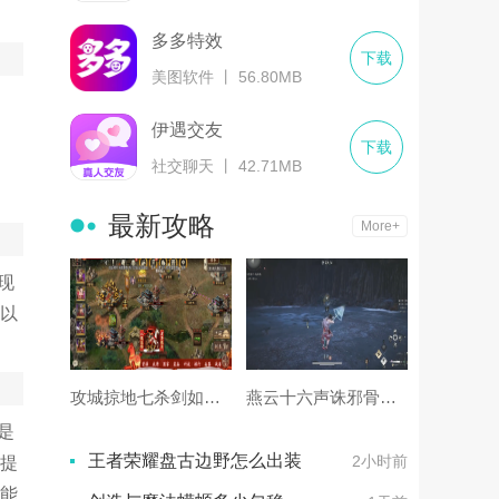
多多特效
下载
美图软件 丨 56.80MB
伊遇交友
下载
社交聊天 丨 42.71MB
最新攻略
More+
现
以
攻城掠地七杀剑如何使用
燕云十六声诛邪骨勒怎么打
是
王者荣耀盘古边野怎么出装
2小时前
提
能