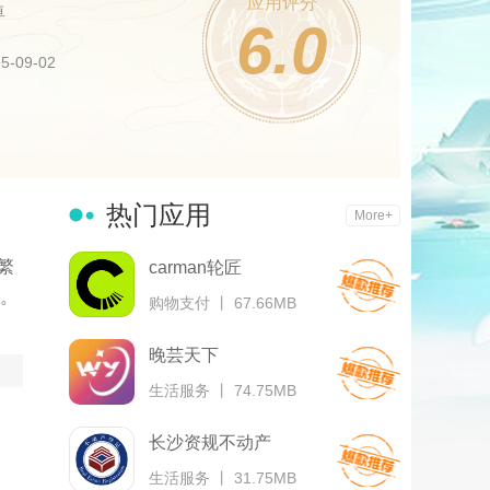
应用评分
卓
6.0
-09-02
热门应用
More+
繁
carman轮匠
。
购物支付 丨 67.66MB
晚芸天下
生活服务 丨 74.75MB
长沙资规不动产
生活服务 丨 31.75MB