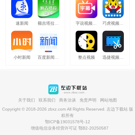
速新闻
额吉塔拉新闻
字说视频字幕动画
巧虎视频乐园
小时新闻
百度新闻APP
整点视频
迅捷视频剪辑
关于我们
联系我们
商务洽谈
免责声明
网站地图
Copyright © 2018-2026 zbxz.com All Rights Reserved. 左边下载站 版
权所有
鄂ICP备19031578号-12
增值电信业务经营许可证 鄂B2-20250587