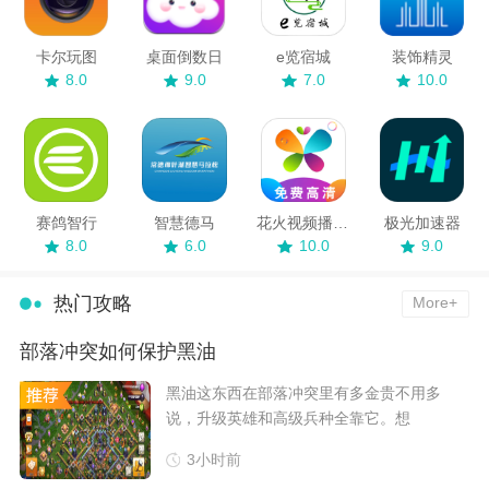
卡尔玩图
桌面倒数日
e览宿城
装饰精灵
8.0
9.0
7.0
10.0
赛鸽智行
智慧德马
花火视频播放器
极光加速器
8.0
6.0
10.0
9.0
热门攻略
More+
部落冲突如何保护黑油
​黑油这东西在部落冲突里有多金贵不用多
说，升级英雄和高级兵种全靠它。想
3小时前