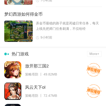
7小时前
梦幻西游如何得金币
​弄金币最稳的路子就是死磕日常任务，每天
上线先把师门任务刷满，不仅给经
9小时前
热门游戏
More+
放开那三国2
策略塔防 丨 49.82MB
风云天下ol
策略塔防 丨 72.47MB