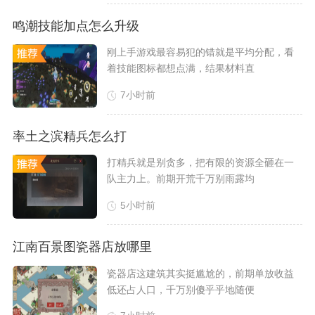
鸣潮技能加点怎么升级
​刚上手游戏最容易犯的错就是平均分配，看
着技能图标都想点满，结果材料直
7小时前
率土之滨精兵怎么打
​打精兵就是别贪多，把有限的资源全砸在一
队主力上。前期开荒千万别雨露均
5小时前
江南百景图瓷器店放哪里
​瓷器店这建筑其实挺尴尬的，前期单放收益
低还占人口，千万别傻乎乎地随便