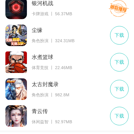
银河机战
卡牌游戏 丨 56.37MB
尘缘
下载
角色扮演 丨 324.31MB
水煮篮球
下载
体育竞技 丨 22.46MB
太古封魔录
下载
角色扮演 丨 982.8M
青云传
下载
休闲益智 丨 92.97MB