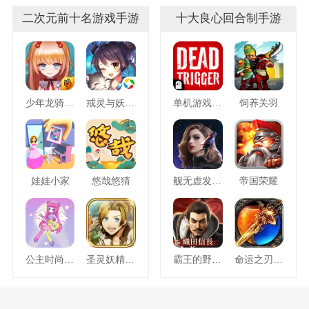
二次元前十名游戏手游
十大良心回合制手游
少年龙骑士九游版
戒灵与妖同行
单机游戏死亡扳机
饲养关羽
娃娃小家
悠哉悠猜
舰无虚发暗星
帝国荣耀
公主时尚乐园换装
圣灵妖精中文版
霸王的野望360版
命运之刃之昔日霸业