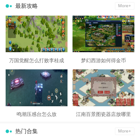
最新攻略
More+
万国觉醒怎么打败李桂成
梦幻西游如何得金币
鸣潮压感台怎么放
江南百景图瓷器店放哪里
热门合集
More+