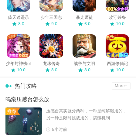
倚天逍遥录
少年三国志
暴走师徒
攻守兼备
8.0
9.0
6.0
10.0
少年封神榜ol
龙珠传奇
战争与文明
西游修仙记
10.0
8.0
8.0
10.0
热门攻略
More+
鸣潮压感台怎么放
​压感台其实就分两种，一种是纯解谜用的，
另一种是限时挑战用的，搞懂机制
5小时前