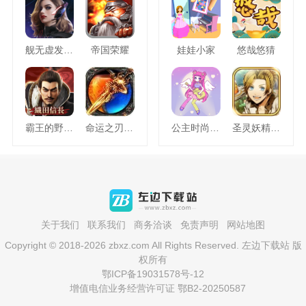
舰无虚发暗星
帝国荣耀
娃娃小家
悠哉悠猜
霸王的野望360版
命运之刃之昔日霸业
公主时尚乐园换装
圣灵妖精中文版
关于我们
联系我们
商务洽谈
免责声明
网站地图
Copyright © 2018-2026 zbxz.com All Rights Reserved. 左边下载站 版
权所有
鄂ICP备19031578号-12
增值电信业务经营许可证 鄂B2-20250587