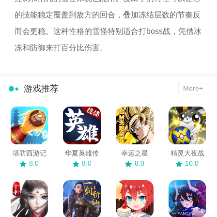
的技能稳定覆盖到敌方的回合，叠加冻结层数的节奏反
而会更稳。这种性格的雪怪特别适合打boss战，凭借冰
冻和防御来打百分比伤害。
游戏推荐
More+
塔防西游记
华夏英雄传
幸运之星
精灵大夜战
8.0
8.0
8.0
10.0