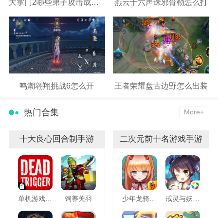
大掌门2哪些弟子攻击成长高
燕云十六声诛邪骨勒怎么打
鸣潮翱翔挑战6怎么开
王者荣耀盘古边野怎么出装
热门合集
More+
十大良心回合制手游
二次元前十名游戏手游
单机游戏死亡扳机
饲养关羽
少年龙骑士九游版
戒灵与妖同行