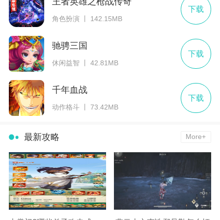
王者英雄之枪战传奇
下载
角色扮演 丨 142.15MB
驰骋三国
下载
休闲益智 丨 42.81MB
千年血战
下载
动作格斗 丨 73.42MB
最新攻略
More+