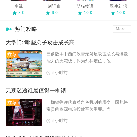
尘缘
一剑斩仙
萌猫物语
双生幻想
8.0
9.0
10.0
10.0
热门攻略
More+
大掌门2哪些弟子攻击成长高
​目前版本中西门吹雪无疑是攻击成长与爆发
能力的天花板，作为剑神定位，他
5小时前
无期迷途谁最值得一枷锁
​一枷锁往往代表着角色机制的质变，因此将
宝贵的资源精准投放至关重要。当
5小时前