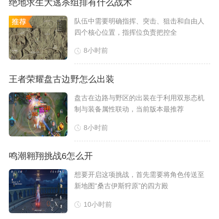
绝地求生大逃杀组排有什么战术
​队伍中需要明确指挥、突击、狙击和自由人
四个核心位置，指挥位负责把控全
8小时前
王者荣耀盘古边野怎么出装
盘古在边路与野区的出装在于利用双形态机
制与装备属性联动，当前版本最推荐
8小时前
鸣潮翱翔挑战6怎么开
​想要开启这项挑战，首先需要将角色传送至
新地图“桑古伊斯狩原”的四方殿
10小时前