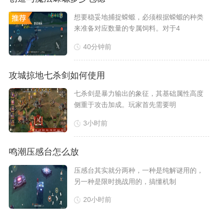
想要稳妥地捕捉蝾螈，必须根据蝾螈的种类
来准备对应数量的专属饲料。对于4
40分钟前
攻城掠地七杀剑如何使用
​七杀剑是暴力输出的象征，其基础属性高度
侧重于攻击加成。玩家首先需要明
3小时前
鸣潮压感台怎么放
​压感台其实就分两种，一种是纯解谜用的，
另一种是限时挑战用的，搞懂机制
20小时前