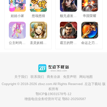
娃娃小家
悠哉悠猜
舰无虚发暗星
帝国荣耀
公主时尚乐园换装
圣灵妖精中文版
霸王的野望360版
命运之刃之昔日霸业
关于我们
联系我们
商务洽谈
免责声明
网站地图
Copyright © 2018-2026 zbxz.com All Rights Reserved. 左边下载站 版
权所有
鄂ICP备19031578号-12
增值电信业务经营许可证 鄂B2-20250587