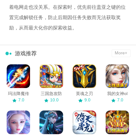
着电网走也没关系。在探索时，优先前往盖亚之键的位
置完成解锁任务，防止后期因任务失败而无法获取奖
励，从而最大化你的探索收益。
游戏推荐
More+
玛法降魔传
三国急攻防
英魂之刃
我的女神ol
7.0
10.0
9.0
7.0