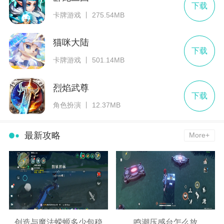
下载
卡牌游戏 丨 275.54MB
猫咪大陆
下载
卡牌游戏 丨 501.14MB
烈焰武尊
下载
角色扮演 丨 12.37MB
最新攻略
More+
创造与魔法蝾螈多少包稳
鸣潮压感台怎么放