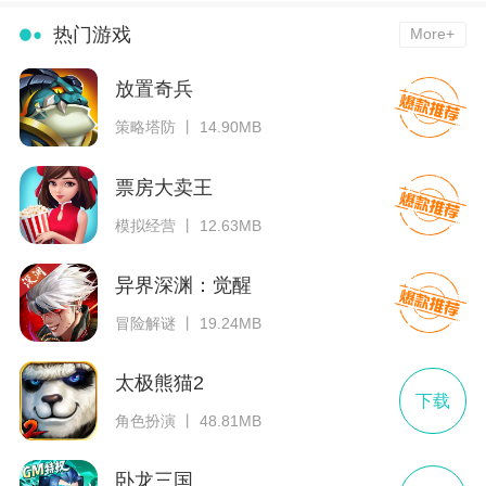
热门游戏
More+
放置奇兵
策略塔防 丨 14.90MB
票房大卖王
模拟经营 丨 12.63MB
异界深渊：觉醒
冒险解谜 丨 19.24MB
太极熊猫2
下载
角色扮演 丨 48.81MB
卧龙三国