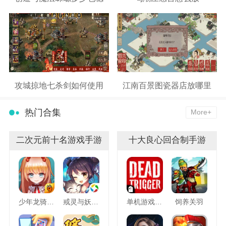
攻城掠地七杀剑如何使用
江南百景图瓷器店放哪里
热门合集
More+
二次元前十名游戏手游
十大良心回合制手游
少年龙骑士九游版
戒灵与妖同行
单机游戏死亡扳机
饲养关羽