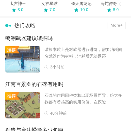
太古神王
女神星球
倚天屠龙记
海蛇传奇（欢乐版）
6.0
7.0
10.0
8.0
热门攻略
More+
鸣潮武器建议谐振吗
​谐振本质上是对武器进行进阶，需要消耗同
名武器作为材料，消耗后无法返还
3小时前
江南百景图的石碑有用吗
​石碑的作用因种类和出现场景而异，绝大多
数都有着很高的实用价值。在探险
40分钟前
创造与魔法蝾螈多少包稳