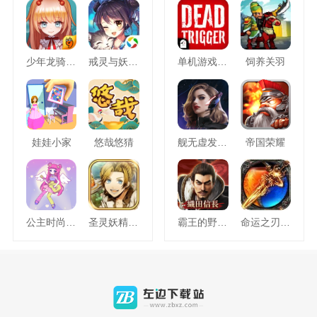
少年龙骑士九游版
戒灵与妖同行
单机游戏死亡扳机
饲养关羽
娃娃小家
悠哉悠猜
舰无虚发暗星
帝国荣耀
公主时尚乐园换装
圣灵妖精中文版
霸王的野望360版
命运之刃之昔日霸业