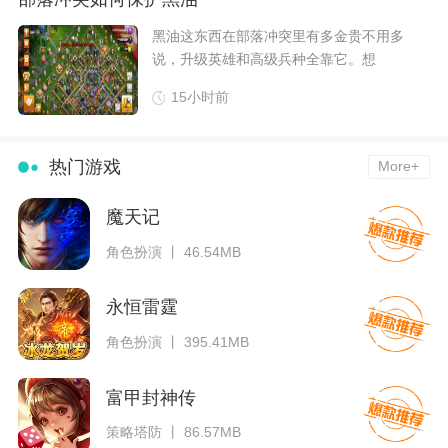
​黑油这东西在部落冲突里有多金贵不用多
说，升级英雄和高级兵种全靠它。想
15小时前
热门游戏
More+
魔天记
角色扮演 丨 46.54MB
永恒雷霆
角色扮演 丨 395.41MB
富甲封神传
策略塔防 丨 86.57MB