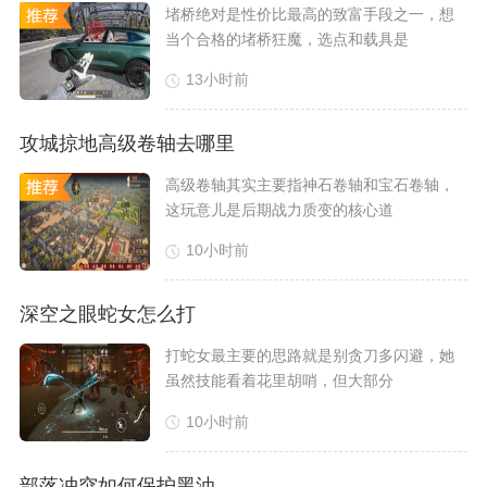
堵桥绝对是性价比最高的致富手段之一，想
当个合格的堵桥狂魔，选点和载具是
13小时前
攻城掠地高级卷轴去哪里
​高级卷轴其实主要指神石卷轴和宝石卷轴，
这玩意儿是后期战力质变的核心道
10小时前
深空之眼蛇女怎么打
​打蛇女最主要的思路就是别贪刀多闪避，她
虽然技能看着花里胡哨，但大部分
10小时前
部落冲突如何保护黑油