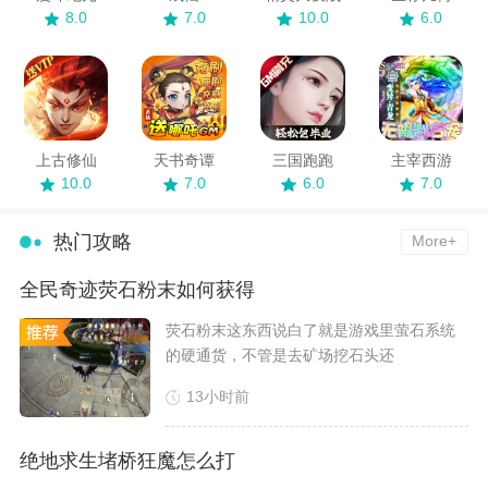
8.0
7.0
10.0
6.0
上古修仙
天书奇谭
三国跑跑
主宰西游
10.0
7.0
6.0
7.0
热门攻略
More+
全民奇迹荧石粉末如何获得
​荧石粉末这东西说白了就是游戏里萤石系统
的硬通货，不管是去矿场挖石头还
13小时前
绝地求生堵桥狂魔怎么打