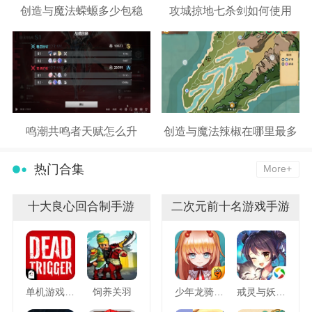
创造与魔法蝾螈多少包稳
攻城掠地七杀剑如何使用
鸣潮共鸣者天赋怎么升
创造与魔法辣椒在哪里最多
热门合集
More+
十大良心回合制手游
二次元前十名游戏手游
单机游戏死亡扳机
饲养关羽
少年龙骑士九游版
戒灵与妖同行