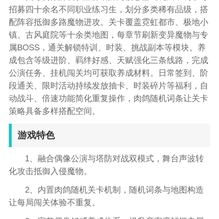
招募四十余名不同职业练习生，划分多类稀有品级，搭
配阵容抵御多路魔物进攻。关卡覆盖霓虹都市、极地小
镇、古风庭院等十余类地图，每章节刷新变异魔物与专
属BOSS，通关解锁特训、时装、挑战副本等模块。养
成包含等级进阶、羁绊好感、天赋强化三条线路，完成
公演任务、挂机闯关均可获取养成材料。日常签到、阶
段通关、限时活动持续发放抽卡、时装碎片等福利，自
动战斗、倍速功能简化重复操作，肉鸽随机词条让关卡
策略具备多样搭配空间。
游戏特色
1、融合偶像公演与塔防对战双模式，舞台声波转
化攻击抵御入侵魔物。
2、内置肉鸽随机关卡机制，随机词条与地图构造
让每局闯关体验不重复。