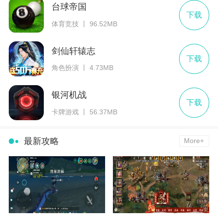
台球帝国
下载
体育竞技 丨 96.52MB
剑仙轩辕志
下载
角色扮演 丨 4.73MB
银河机战
下载
卡牌游戏 丨 56.37MB
最新攻略
More+