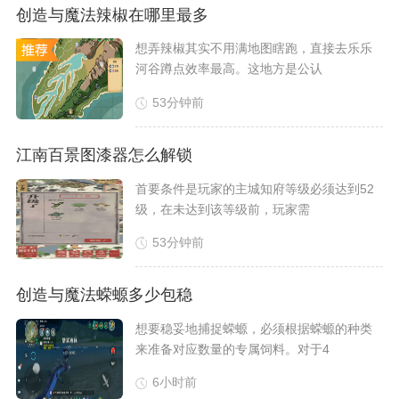
创造与魔法辣椒在哪里最多
​想弄辣椒其实不用满地图瞎跑，直接去乐乐
河谷蹲点效率最高。这地方是公认
53分钟前
江南百景图漆器怎么解锁
​首要条件是玩家的主城知府等级必须达到52
级，在未达到该等级前，玩家需
53分钟前
创造与魔法蝾螈多少包稳
想要稳妥地捕捉蝾螈，必须根据蝾螈的种类
来准备对应数量的专属饲料。对于4
6小时前