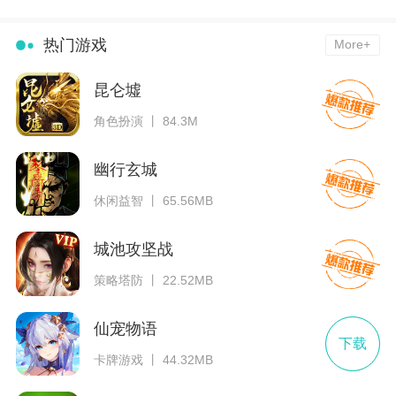
热门游戏
More+
昆仑墟
角色扮演 丨 84.3M
幽行玄城
休闲益智 丨 65.56MB
城池攻坚战
策略塔防 丨 22.52MB
仙宠物语
下载
卡牌游戏 丨 44.32MB