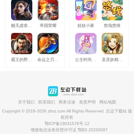
舰无虚发暗星
帝国荣耀
娃娃小家
悠哉悠猜
霸王的野望360版
命运之刃之昔日霸业
公主时尚乐园换装
圣灵妖精中文版
关于我们
联系我们
商务洽谈
免责声明
网站地图
Copyright © 2018-2026 zbxz.com All Rights Reserved. 左边下载站 版
权所有
鄂ICP备19031578号-12
增值电信业务经营许可证 鄂B2-20250587