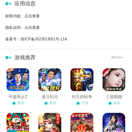
应用信息
权限功能：
点击查看
隐私说明：
点击查看
备案号：
琼ICP备2023013051号-11A
游戏推荐
More+
中超风云2
漫斗纪元
列王的纷争
三国跑跑
9.0
8.0
7.0
6.0