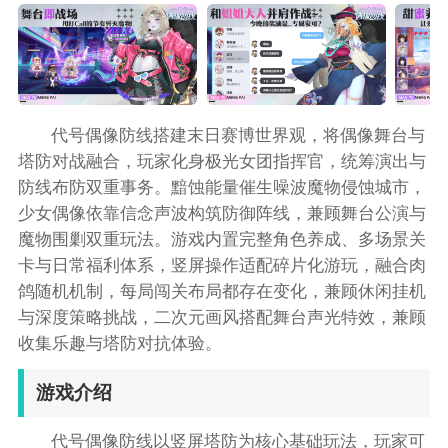
代号偶像防线搭建末日赛博世界观，将偶像舞台与
塔防对战融合，玩家化身极光女团指挥官，统筹演出与
防线布防双重事务。黯蚀能量催生噪波魔物侵蚀城市，
少女偶像依靠信念声波构筑防御阵线，兼顾舞台公演与
魔物围剿双重玩法。游戏内置完整角色养成、多场景关
卡与日常福利体系，竖屏操作适配碎片化游玩，融合肉
鸽随机机制，每局闯关布局都存在变化，兼顾休闲挂机
与深度策略挑战，二次元画风搭配舞台声光特效，兼顾
收集乐趣与塔防对抗体验。
游戏介绍
代号偶像防线以竖屏塔防为核心基础玩法，玩家可