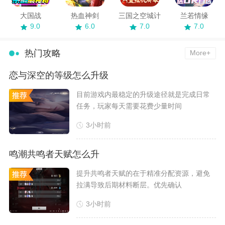
大国战
热血神剑
三国之空城计
兰若情缘
9.0
6.0
7.0
7.0
热门攻略
More+
恋与深空的等级怎么升级
​目前游戏内最稳定的升级途径就是完成日常
任务，玩家每天需要花费少量时间
3小时前
鸣潮共鸣者天赋怎么升
​提升共鸣者天赋的在于精准分配资源，避免
拉满导致后期材料断层。优先确认
3小时前