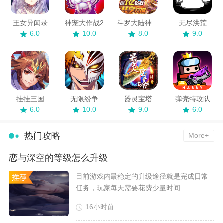
王女异闻录
神宠大作战2
斗罗大陆神界传说
无尽洪荒
6.0
10.0
8.0
9.0
挂挂三国
无限纷争
器灵宝塔
弹壳特攻队
6.0
10.0
9.0
6.0
热门攻略
More+
恋与深空的等级怎么升级
​目前游戏内最稳定的升级途径就是完成日常
任务，玩家每天需要花费少量时间
16小时前