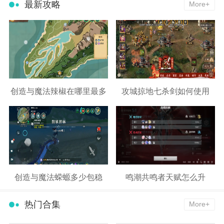
最新攻略
More+
创造与魔法辣椒在哪里最多
攻城掠地七杀剑如何使用
创造与魔法蝾螈多少包稳
鸣潮共鸣者天赋怎么升
热门合集
More+