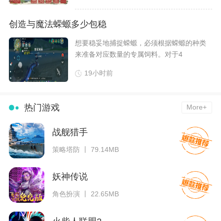
创造与魔法蝾螈多少包稳
想要稳妥地捕捉蝾螈，必须根据蝾螈的种类
来准备对应数量的专属饲料。对于4
19小时前
热门游戏
More+
战舰猎手
策略塔防 丨 79.14MB
妖神传说
角色扮演 丨 22.65MB