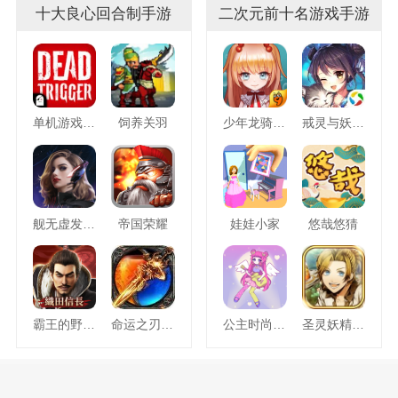
十大良心回合制手游
二次元前十名游戏手游
单机游戏死亡扳机
饲养关羽
少年龙骑士九游版
戒灵与妖同行
舰无虚发暗星
帝国荣耀
娃娃小家
悠哉悠猜
霸王的野望360版
命运之刃之昔日霸业
公主时尚乐园换装
圣灵妖精中文版