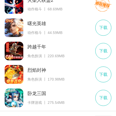
火柴人联盟2
动作格斗 丨 68.69MB
曙光英雄
下载
动作格斗 丨 44.59MB
跨越千年
下载
角色扮演 丨 220.69MB
烈焰封神
下载
角色扮演 丨 170.98MB
卧龙三国
下载
卡牌游戏 丨 275.54MB