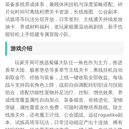
装备多线养成体系，兼顾休闲挂机与深度策略搭配。碎
片化时间可离线积攒关卡资源，长线推图、公会副本、
试炼塔等玩法分层开放，日常签到、主线通关持续发放
抽卡、养成材料福利，老玩家能重温动画剧情，新手也
能轻松上手组建专属冒险小队。
游戏介绍
玩家开局可挑选菊爆大队任一角色作为主力，推进
香草大陆、极寒堡垒等多章节主线关卡，离线挂机自动
刷取金币、经验与装备，上线一键收取全部收益。每场
战斗支持四名角色上阵，战前自由调配转职职业与技能
组合，搭配功能性宠物补足治疗、控制、增伤效果。养
成维度覆盖属性自由加点、装备锻造、坐骑进化、宠物
突破，属性重置永久免费，可随时调整培养路线。除主
线推关外，还有魔王讨伐、公会团战、远征roguelike副
本、试炼高塔等玩法，日常活动稳定产出十连抽、稀有