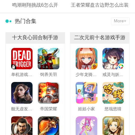
鸣潮翱翔挑战6怎么开
王者荣耀盘古边野怎么出装
热门合集
More+
十大良心回合制手游
二次元前十名游戏手游
单机游戏死亡扳机
饲养关羽
少年龙骑士九游版
戒灵与妖同行
舰无虚发暗星
帝国荣耀
娃娃小家
悠哉悠猜