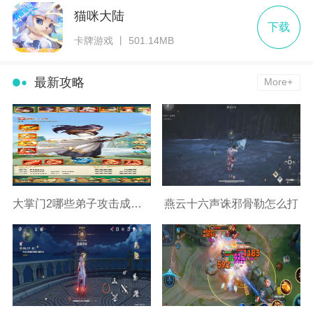
猫咪大陆
下载
卡牌游戏 丨 501.14MB
最新攻略
More+
大掌门2哪些弟子攻击成长高
燕云十六声诛邪骨勒怎么打