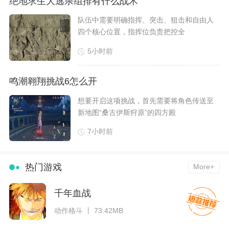
绝地求生大逃杀组排有什么战术
​队伍中需要明确指挥、突击、狙击和自由人
四个核心位置，指挥位负责把控全
5小时前
鸣潮翱翔挑战6怎么开
​想要开启这项挑战，首先需要将角色传送至
新地图“桑古伊斯狩原”的四方殿
7小时前
热门游戏
More+
千年血战
动作格斗 丨 73.42MB