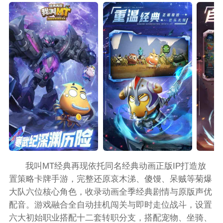
我叫MT经典再现依托同名经典动画正版IP打造放
置策略卡牌手游，完整还原哀木涕、傻馒、呆贼等菊爆
大队六位核心角色，收录动画全季经典剧情与原版声优
配音。游戏融合全自动挂机闯关与即时走位战斗，设置
六大初始职业搭配十二套转职分支，搭配宠物、坐骑、