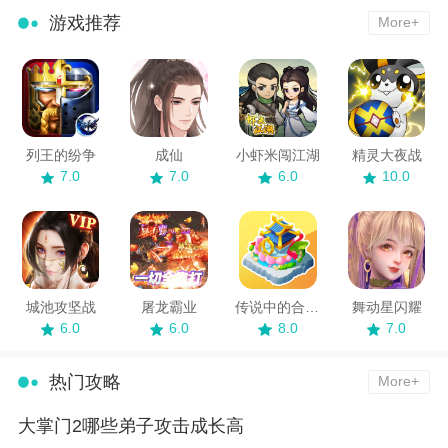
游戏推荐
More+
列王的纷争
成仙
小虾米闯江湖
精灵大夜战
7.0
7.0
6.0
10.0
城池攻坚战
屠龙霸业
传说中的合合岛
舞动星闪耀
6.0
6.0
8.0
7.0
热门攻略
More+
大掌门2哪些弟子攻击成长高