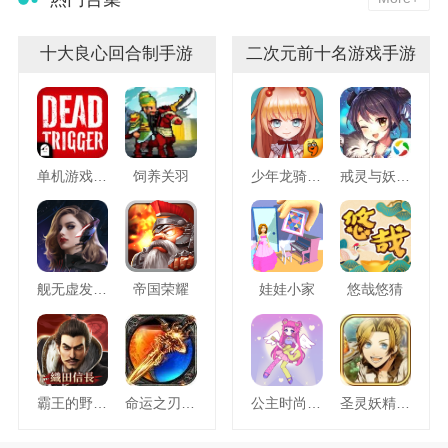
十大良心回合制手游
二次元前十名游戏手游
单机游戏死亡扳机
饲养关羽
少年龙骑士九游版
戒灵与妖同行
舰无虚发暗星
帝国荣耀
娃娃小家
悠哉悠猜
霸王的野望360版
命运之刃之昔日霸业
公主时尚乐园换装
圣灵妖精中文版