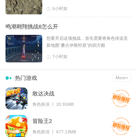
5小时前
鸣潮翱翔挑战6怎么开
​想要开启这项挑战，首先需要将角色传送至
新地图“桑古伊斯狩原”的四方殿
7小时前
热门游戏
More+
敢达决战
角色扮演 丨 20.91MB
冒险王2
角色扮演 丨 677.13MB