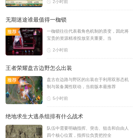
2小时前
无期迷途谁最值得一枷锁
​一枷锁往往代表着角色机制的质变，因此将
宝贵的资源精准投放至关重要。当
2小时前
王者荣耀盘古边野怎么出装
盘古在边路与野区的出装在于利用双形态机
制与装备属性联动，当前版本最推荐
5小时前
绝地求生大逃杀组排有什么战术
​队伍中需要明确指挥、突击、狙击和自由人
四个核心位置，指挥位负责把控全