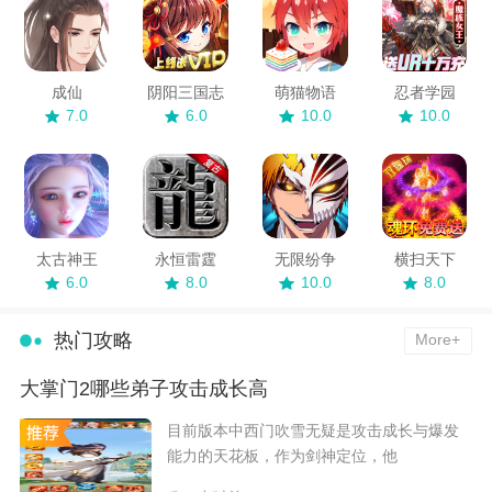
成仙
阴阳三国志
萌猫物语
忍者学园
7.0
6.0
10.0
10.0
太古神王
永恒雷霆
无限纷争
横扫天下
6.0
8.0
10.0
8.0
热门攻略
More+
大掌门2哪些弟子攻击成长高
​目前版本中西门吹雪无疑是攻击成长与爆发
能力的天花板，作为剑神定位，他