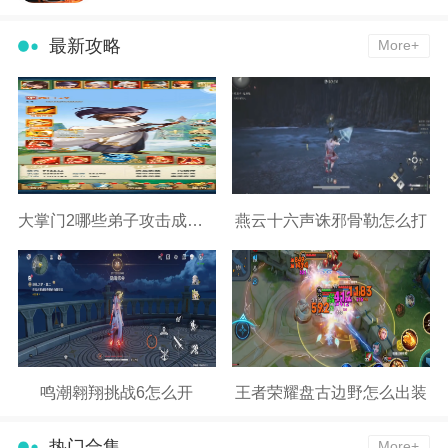
最新攻略
More+
大掌门2哪些弟子攻击成长高
燕云十六声诛邪骨勒怎么打
鸣潮翱翔挑战6怎么开
王者荣耀盘古边野怎么出装
热门合集
More+