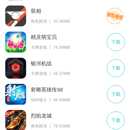
双相
角色扮演 丨 33.36MB
精灵萌宝贝
下载
卡牌游戏 丨 76.99MB
银河机战
下载
卡牌游戏 丨 56.37MB
射雕英雄传3d
下载
动作格斗 丨 86.89MB
烈焰龙城
下载
角色扮演 丨 78.93MB