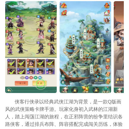
侠客行侠录以经典武侠江湖为背景，是一款Q版画
风的武侠策略卡牌手游。玩家化身初入武林的江湖新
人，踏上闯荡江湖的旅程，在正邪阵营的纷争里结识各
路侠客，通过排兵布阵、阵容搭配完成闯关历练，体验