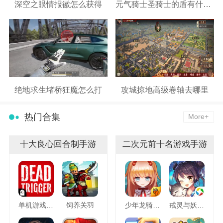
深空之眼情报徽怎么获得
元气骑士圣骑士的盾有什么用
绝地求生堵桥狂魔怎么打
攻城掠地高级卷轴去哪里
热门合集
More+
十大良心回合制手游
二次元前十名游戏手游
单机游戏死亡扳机
饲养关羽
少年龙骑士九游版
戒灵与妖同行