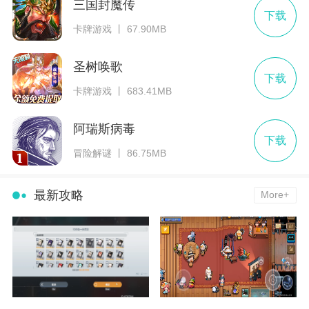
三国封魔传
下载
卡牌游戏 丨 67.90MB
圣树唤歌
下载
卡牌游戏 丨 683.41MB
阿瑞斯病毒
下载
冒险解谜 丨 86.75MB
最新攻略
More+