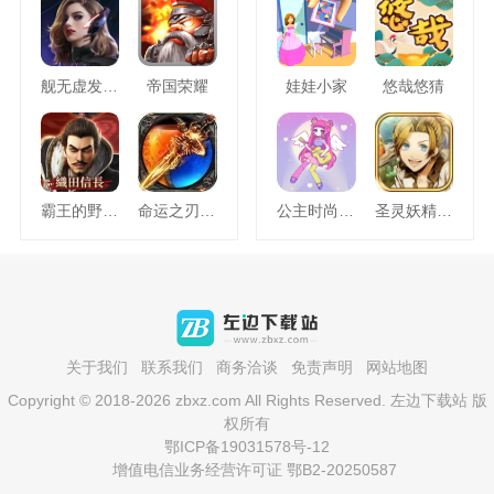
舰无虚发暗星
帝国荣耀
娃娃小家
悠哉悠猜
霸王的野望360版
命运之刃之昔日霸业
公主时尚乐园换装
圣灵妖精中文版
关于我们
联系我们
商务洽谈
免责声明
网站地图
Copyright © 2018-2026 zbxz.com All Rights Reserved. 左边下载站 版
权所有
鄂ICP备19031578号-12
增值电信业务经营许可证 鄂B2-20250587