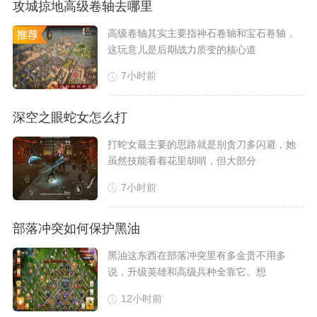
攻城掠地高级卷轴去哪里
​高级卷轴其实主要指神石卷轴和宝石卷轴，
这玩意儿是后期战力质变的核心道
7小时前
深空之眼蛇女怎么打
​打蛇女最主要的思路就是别贪刀多闪避，她
虽然技能看着花里胡哨，但大部分
7小时前
部落冲突如何保护黑油
​黑油这东西在部落冲突里有多金贵不用多
说，升级英雄和高级兵种全靠它。想
12小时前