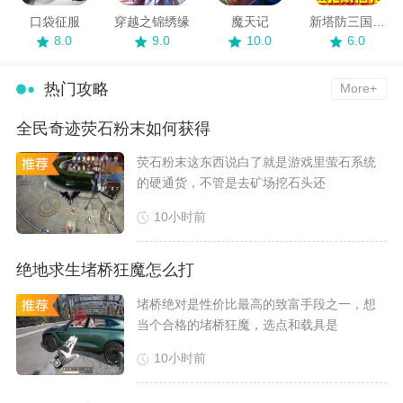
口袋征服
穿越之锦绣缘
魔天记
新塔防三国全民塔防
8.0
9.0
10.0
6.0
热门攻略
More+
全民奇迹荧石粉末如何获得
​荧石粉末这东西说白了就是游戏里萤石系统
的硬通货，不管是去矿场挖石头还
10小时前
绝地求生堵桥狂魔怎么打
堵桥绝对是性价比最高的致富手段之一，想
当个合格的堵桥狂魔，选点和载具是
10小时前