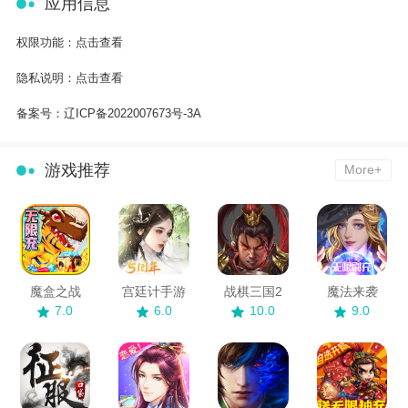
应用信息
权限功能：
点击查看
隐私说明：
点击查看
备案号：
辽ICP备2022007673号-3A
游戏推荐
More+
魔盒之战
宫廷计手游
战棋三国2
魔法来袭
7.0
6.0
10.0
9.0