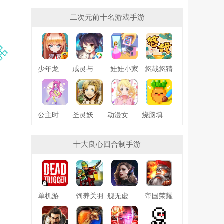
二次元前十名游戏手游
少年龙骑士九游版
戒灵与妖同行
娃娃小家
悠哉悠猜
公主时尚乐园换装
圣灵妖精中文版
动漫女友创造
烧脑填色游戏
十大良心回合制手游
单机游戏死亡扳机
饲养关羽
舰无虚发暗星
帝国荣耀