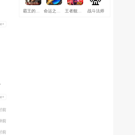
霸王的野望360版
命运之刃之昔日霸业
王者舰队变态版
战斗法师
e+
分
e+
时前
钟前
时前