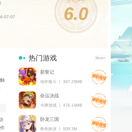
游戏评分
卓
6.0
-07-07
热门游戏
More+
新誓记
触
动作格斗 丨 307.29MB
开
命运决战
卡牌游戏 丨 476.14MB
卧龙三国
动
作
角色扮演 丨 509.3M