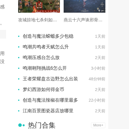
感
攻城掠地七杀剑如何使用
燕云十六声诛邪骨勒怎么打
。
创造与魔法蝾螈多少包稳
1天前
鸣潮共鸣者天赋怎么升
1天前
用
鸣潮压感台怎么放
2天前
没
鸣潮翱翔挑战6怎么开
3小时前
王者荣耀盘古边野怎么出装
48分钟前
梦幻西游如何得金币
2天前
创造与魔法辣椒在哪里最多
22小时前
江南百景图瓷器店放哪里
2天前
热门合集
More+