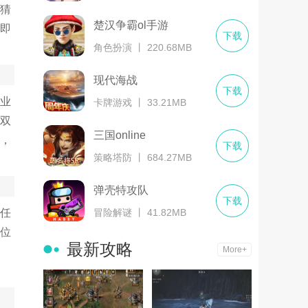
猜
楚汉争霸ol手游
即
下载
角色扮演 丨 220.68MB
现代海战
下载
业
卡牌游戏 丨 33.21MB
双
三国online
，
下载
策略塔防 丨 684.27MB
弹壳特攻队
下载
冒险解谜 丨 41.82MB
任
位
最新攻略
More+