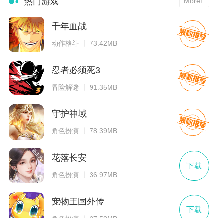
热门游戏
More+
千年血战
动作格斗 丨 73.42MB
忍者必须死3
冒险解谜 丨 91.35MB
守护神域
角色扮演 丨 78.39MB
花落长安
下载
角色扮演 丨 36.97MB
宠物王国外传
下载