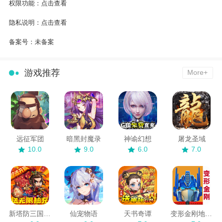
权限功能：
点击查看
隐私说明：
点击查看
备案号：
未备案
游戏推荐
More+
远征军团
暗黑封魔录
神谕幻想
屠龙圣域
10.0
9.0
6.0
7.0
新塔防三国全民塔防
仙宠物语
天书奇谭
变形金刚地球之战