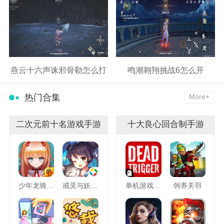
燕云十六声诛邪骨勒怎么打
鸣潮翱翔挑战6怎么开
热门合集
More+
二次元前十名游戏手游
十大良心回合制手游
少年龙骑士九游版
戒灵与妖同行
单机游戏死亡扳机
饲养关羽