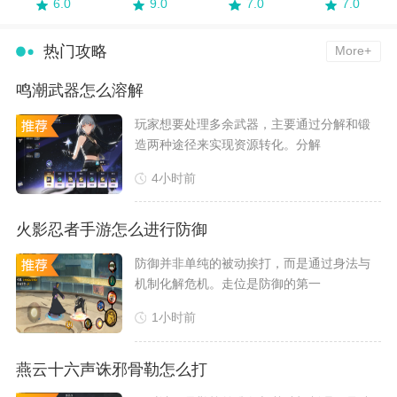
6.0
9.0
7.0
7.0
热门攻略
More+
鸣潮武器怎么溶解
​玩家想要处理多余武器，主要通过分解和锻
造两种途径来实现资源转化。分解
4小时前
火影忍者手游怎么进行防御
​防御并非单纯的被动挨打，而是通过身法与
机制化解危机。走位是防御的第一
1小时前
燕云十六声诛邪骨勒怎么打