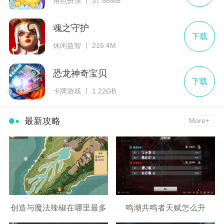
角色扮演 丨 37.58MB
魂之守护
下载
休闲益智 丨 215.4M
恐龙神奇宝贝
下载
卡牌游戏 丨 1.22GB
最新攻略
More+
创造与魔法辣椒在哪里最多
鸣潮共鸣者天赋怎么升