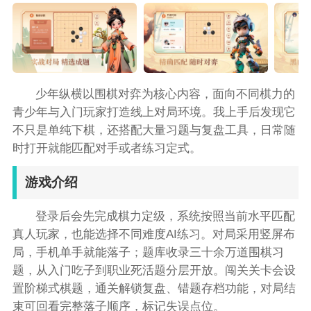
少年纵横以围棋对弈为核心内容，面向不同棋力的
青少年与入门玩家打造线上对局环境。我上手后发现它
不只是单纯下棋，还搭配大量习题与复盘工具，日常随
时打开就能匹配对手或者练习定式。
游戏介绍
登录后会先完成棋力定级，系统按照当前水平匹配
真人玩家，也能选择不同难度AI练习。对局采用竖屏布
局，手机单手就能落子；题库收录三十余万道围棋习
题，从入门吃子到职业死活题分层开放。闯关关卡会设
置阶梯式棋题，通关解锁复盘、错题存档功能，对局结
束可回看完整落子顺序，标记失误点位。