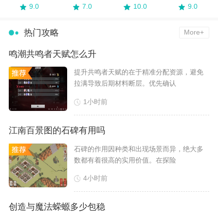
9.0
7.0
10.0
9.0
热门攻略
More+
鸣潮共鸣者天赋怎么升
​提升共鸣者天赋的在于精准分配资源，避免
拉满导致后期材料断层。优先确认
1小时前
江南百景图的石碑有用吗
​石碑的作用因种类和出现场景而异，绝大多
数都有着很高的实用价值。在探险
4小时前
创造与魔法蝾螈多少包稳