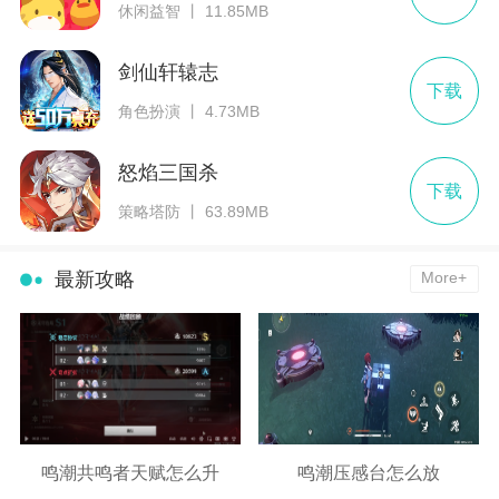
休闲益智 丨 11.85MB
剑仙轩辕志
下载
角色扮演 丨 4.73MB
怒焰三国杀
下载
策略塔防 丨 63.89MB
最新攻略
More+
鸣潮共鸣者天赋怎么升
鸣潮压感台怎么放