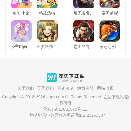
娃娃小家
悠哉悠猜
舰无虚发暗星
帝国荣耀
公主时尚乐园换装
圣灵妖精中文版
霸王的野望360版
命运之刃之昔日霸业
关于我们
联系我们
商务洽谈
免责声明
网站地图
Copyright © 2018-2026 zbxz.com All Rights Reserved. 左边下载站 版
权所有
鄂ICP备19031578号-12
增值电信业务经营许可证 鄂B2-20250587