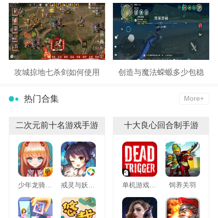
攻城掠地七杀剑如何使用
创造与魔法蝾螈多少包稳
热门合集
More+
二次元前十名游戏手游
十大良心回合制手游
少年龙骑士九游版
戒灵与妖同行
单机游戏死亡扳机
饲养关羽