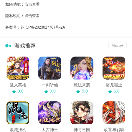
权限功能：
点击查看
隐私说明：
点击查看
备案号：
苏ICP备2023017767号-2A
游戏推荐
More+
乱入英雄
一剑斩仙
魔法来袭
屠龙霸业
9.0
9.0
9.0
6.0
混沌挂机
太古神王
神将三国
放置与召唤